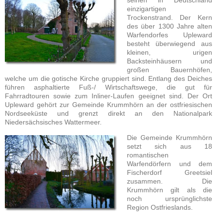
einzigartigen
Trockenstrand. Der Kern
des über 1300 Jahre alten
Warfendorfes Upleward
besteht überwiegend aus
kleinen, urigen
Backsteinhäusern und
großen Bauernhöfen,
welche um die gotische Kirche gruppiert sind. Entlang des Deiches
führen asphaltierte Fuß-/ Wirtschaftswege, die gut für
Fahrradtouren sowie zum Inliner-Laufen geeignet sind. Der Ort
Upleward gehört zur Gemeinde Krummhörn an der ostfriesischen
Nordseeküste und grenzt direkt an den Nationalpark
Niedersächsisches Wattermeer.
Die Gemeinde Krummhörn
setzt sich aus 18
romantischen
Warfendörfern und dem
Fischerdorf Greetsiel
zusammen. Die
Krummhörn gilt als die
noch ursprünglichste
Region Ostfrieslands.