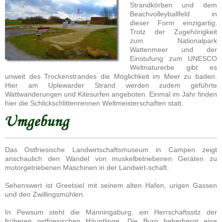
Strandkörben und dem
Beachvolleyballfeld in
dieser Form einzigartig.
Trotz der Zugehörigkeit
zum Nationalpark
Wattenmeer und der
Einstufung zum UNESCO
Weltnaturerbe gibt es
unweit des Trockenstrandes die Möglichkeit im Meer zu baden.
Hier am Uplewarder Strand werden zudem geführte
Wattwanderungen und Kitesurfen angeboten. Einmal im Jahr finden
hier die Schlickschlittenrennen Weltmeisterschaften statt.
Das Ostfriesische Landwirtschaftsmuseum in Campen zeigt
anschaulich den Wandel von muskelbetriebenen Geräten zu
motorgetriebenen Maschinen in der Landwirt-schaft.
Sehenswert ist Greetsiel mit seinem alten Hafen, urigen Gassen
und den Zwillingsmühlen.
In Pewsum steht die Manningaburg, ein Herrschaftssitz der
früheren ostfriesischen Häuptlinge. Die Burg beherbergt eine