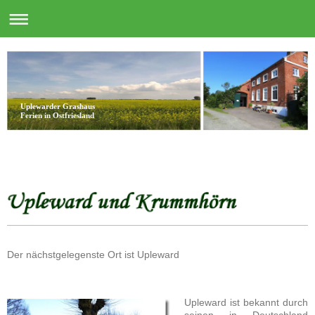
Uplewarder Grashaus
Ferien in Ostfriesland
Der nächstgelegenste Ort ist Upleward
Upleward ist bekannt durch
seinen in Deutschland