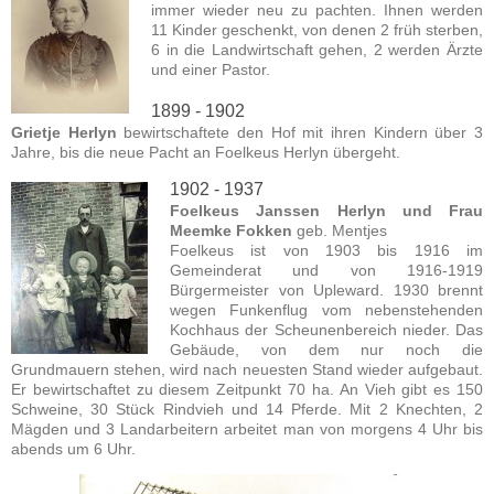
immer wieder neu zu pachten. Ihnen werden
11 Kinder geschenkt, von denen 2 früh sterben,
6 in die Landwirtschaft gehen, 2 werden Ärzte
und einer Pastor.
1899 - 1902
Grietje Herlyn
bewirtschaftete den Hof mit ihren Kindern über 3
Jahre, bis die neue Pacht an Foelkeus Herlyn übergeht.
1902 - 1937
Foelkeus Janssen Herlyn und Frau
Meemke Fokken
geb. Mentjes
Foelkeus ist von 1903 bis 1916 im
Gemeinderat und von 1916-1919
Bürgermeister von Upleward. 1930 brennt
wegen Funkenflug vom nebenstehenden
Kochhaus der Scheunenbereich nieder. Das
Gebäude, von dem nur noch die
Grundmauern stehen, wird nach neuesten Stand wieder aufgebaut.
Er bewirtschaftet zu diesem Zeitpunkt 70 ha. An Vieh gibt es 150
Schweine, 30 Stück Rindvieh und 14 Pferde. Mit 2 Knechten, 2
Mägden und 3 Landarbeitern arbeitet man von morgens 4 Uhr bis
abends um 6 Uhr.