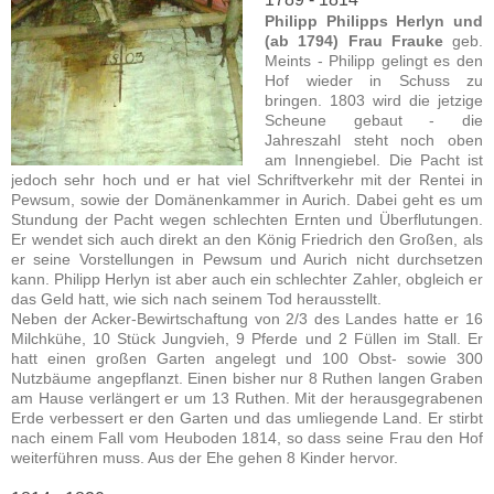
Philipp Philipps Herlyn und
(ab 1794) Frau Frauke
geb.
Meints - Philipp gelingt es den
Hof wieder in Schuss zu
bringen. 1803 wird die jetzige
Scheune gebaut - die
Jahreszahl steht noch oben
am Innengiebel. Die Pacht ist
jedoch sehr hoch und er hat viel Schriftverkehr mit der Rentei in
Pewsum, sowie der Domänenkammer in Aurich. Dabei geht es um
Stundung der Pacht wegen schlechten Ernten und Überflutungen.
Er wendet sich auch direkt an den König Friedrich den Großen, als
er seine Vorstellungen in Pewsum und Aurich nicht durchsetzen
kann. Philipp Herlyn ist aber auch ein schlechter Zahler, obgleich er
das Geld hatt, wie sich nach seinem Tod herausstellt.
Neben der Acker-Bewirtschaftung von 2/3 des Landes hatte er 16
Milchkühe, 10 Stück Jungvieh, 9 Pferde und 2 Füllen im Stall. Er
hatt einen großen Garten angelegt und 100 Obst- sowie 300
Nutzbäume angepflanzt. Einen bisher nur 8 Ruthen langen Graben
am Hause verlängert er um 13 Ruthen. Mit der herausgegrabenen
Erde verbessert er den Garten und das umliegende Land. Er stirbt
nach einem Fall vom Heuboden 1814, so dass seine Frau den Hof
weiterführen muss. Aus der Ehe gehen 8 Kinder hervor.